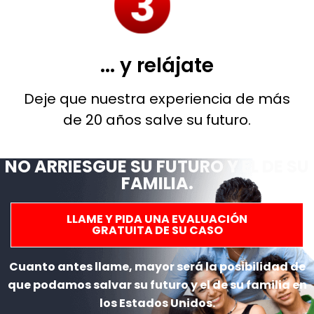
... y relájate
Deje que nuestra experiencia de más
de 20 años salve su futuro.
NO ARRIESGUE SU FUTURO Y EL DE SU
FAMILIA.
LLAME Y PIDA UNA EVALUACIÓN
GRATUITA DE SU CASO
Cuanto antes llame, mayor será la posibilidad de
que podamos salvar su futuro y el de su familia en
los Estados Unidos.