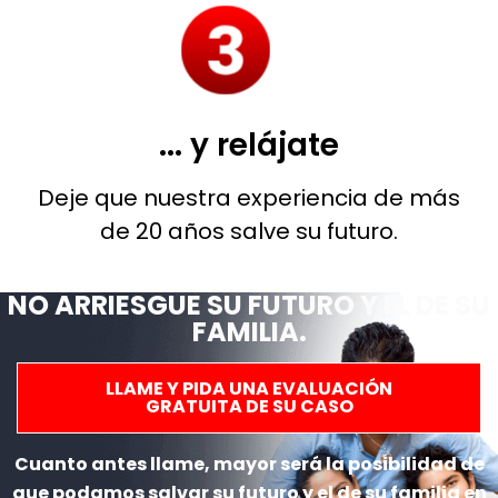
... y relájate
Deje que nuestra experiencia de más
de 20 años salve su futuro.
NO ARRIESGUE SU FUTURO Y EL DE SU
FAMILIA.
LLAME Y PIDA UNA EVALUACIÓN
GRATUITA DE SU CASO
Cuanto antes llame, mayor será la posibilidad de
que podamos salvar su futuro y el de su familia en