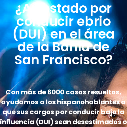
¿Arrestado por
conducir ebrio
(DUI) en el área
de la Bahía de
San Francisco?
Con más de 6000 casos resueltos,
ayudamos a los hispanohablantes a
que sus cargos por conducir bajo la
influencia (DUI) sean desestimados 