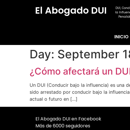
El Abogado DUI
DUI, Cond
la Influen
Penalid
INICIO
Day:
September 1
¿Cómo afectará un DUI 
Un DUI (Conducir bajo la influencia) es una d
sido arrestado por conducir bajo la influenc
actual o futuro en […]
El Abogado DUI en Facebook
Más de 6000 seguidores