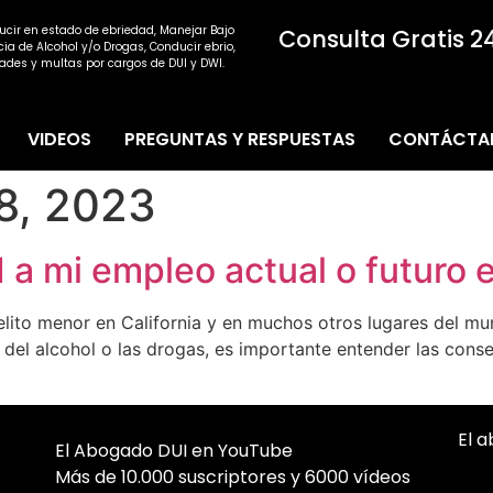
ucir en estado de ebriedad, Manejar Bajo
Consulta Gratis 24
cia de Alcohol y/o Drogas, Conducir ebrio,
ades y multas por cargos de DUI y DWI.
VIDEOS
PREGUNTAS Y RESPUESTAS
CONTÁCTA
8, 2023
a mi empleo actual o futuro e
elito menor en California y en muchos otros lugares del mun
ia del alcohol o las drogas, es importante entender las con
El 
El Abogado DUI en YouTube
Más de 10.000 suscriptores y 6000 vídeos